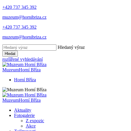
+420 737 345 392
muzeum@hornibriza.cz
+420 737 345 392
muzeum@hornibriza.cz
Hledaný výraz
Hledat
rozšířené vyhledávání
Muzeum
Horní Bříza
Horní Bříza
Muzeum
Horní Bříza
Aktuality
Fotogalerie
Z expozic
Akce