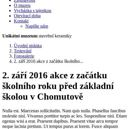
Zajímavosti
O muzeu
Vycházka s tajenkou
Otevírací doba
Kontakt
Napište nám
Unikátní muzeum
stavební keramiky
Úvodní stránka
Testování
Fotogalerie
2. září 2016 akce z začátku školního...
2. září 2016 akce z začátku
školního roku před základní
školou v Chomutově
Nulla est. Maecenas sollicitudin. Nam quis nulla. Phasellus faucibus
molestie nisl. Vivamus porttitor turpis ac leo. Suspendisse nisl. Etiam
egestas wisi a erat. Praesent dapibus. Praesent vitae arcu tempor
neque lacinia pretium. Ut tempus purus at lorem. Fusce aliquam