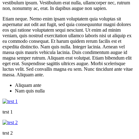
vestibulum ipsum. Vestibulum erat nulla, ullamcorper nec, rutrum
non, nonummy ac, erat. In dapibus augue non sapien.
Etiam neque. Nemo enim ipsam voluptatem quia voluptas sit
aspernatur aut odit aut fugit, sed quia consequuntur magni dolores
eos qui ratione voluptatem sequi nesciunt. Ut enim ad minim
veniam, quis nostrud exercitation ullamco laboris nisi ut aliquip ex
ea commodo consequat. Et harum quidem rerum facilis est et
expedita distinctio. Nam quis nulla. Integer lacinia. Aenean vel
massa quis mauris vehicula lacinia. Duis condimentum augue id
magna semper rutrum. Aliquam erat volutpat. Etiam bibendum elit
eget erat. Suspendisse sagittis ultrices augue. Morbi scelerisque
luctus velit. Sed convallis magna eu sem. Nunc tincidunt ante vitae
massa. Aliquam ante.
Aliquam ante
Nam quis nulla
test 1
test 2