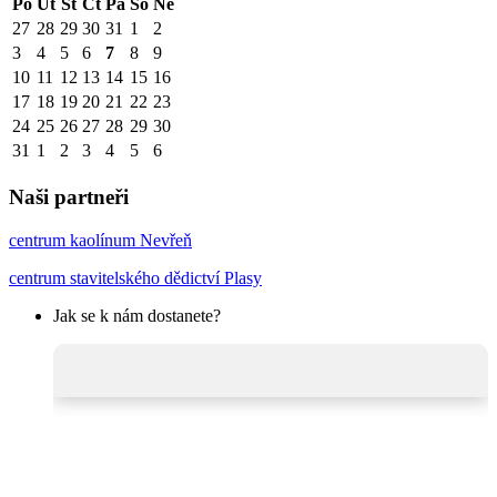
Po
Út
St
Čt
Pá
So
Ne
27
28
29
30
31
1
2
3
4
5
6
7
8
9
10
11
12
13
14
15
16
17
18
19
20
21
22
23
24
25
26
27
28
29
30
31
1
2
3
4
5
6
Naši partneři
centrum kaolínum Nevřeň
centrum stavitelského dědictví Plasy
Jak se k nám dostanete?